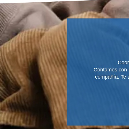
Coor
Contamos con
compañía. Te a