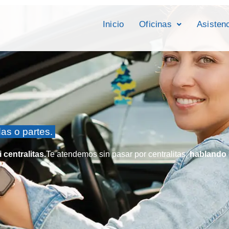
Inicio
Oficinas
Asisten
as o partes.
 centralitas.
Te atendemos sin pasar por centralitas,
hablando 